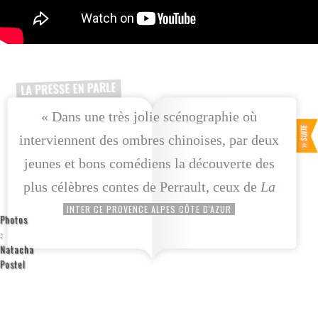
« Dans une très jolie scénographie où
interviennent des ombres chinoises, par deux
jeunes et bons comédiens la découverte des
plus célèbres contes de Perrault, ceux de
La
Mère L’Oye
. C’est plein d’inventions et les
INTER CE PROVENCE ALPES CÔTE D'AZUR
Photos
«Les décors et les costumes sont beaux, la
enfants s’y amusent beaucoup.»
:
Natacha
mise en scène soignée et le texte très fidèle à
Postel
l’original. On se frotte aux ogres, princesses
et autres fées, sur fond d’ombres chinoises et