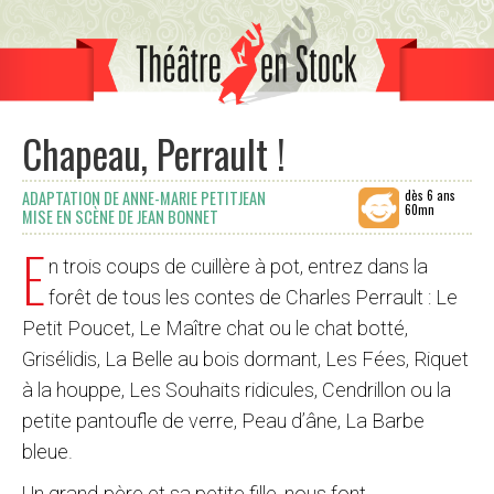
Chapeau, Perrault !
dès 6 ans
ADAPTATION DE ANNE-MARIE PETITJEAN
60mn
MISE EN SCÈNE DE JEAN BONNET
E
n trois coups de cuillère à pot, entrez dans la
forêt de tous les contes de Charles Perrault : Le
Petit Poucet, Le Maître chat ou le chat botté,
Grisélidis, La Belle au bois dormant, Les Fées, Riquet
à la houppe, Les Souhaits ridicules, Cendrillon ou la
petite pantoufle de verre, Peau d’âne, La Barbe
bleue.
Un grand-père et sa petite fille, nous font